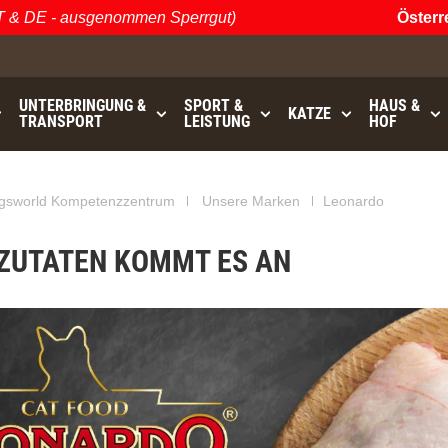
 ausgenommen Sperrgut)
Österreichisch
UNTERBRINGUNG &
SPORT &
HAUS &
KATZE
TRANSPORT
LEISTUNG
HOF
GRATISVERSAND (AT / DE)
bis
- ausgenommen Sperrgu
gsworld Kompetenzzentrum
Unsere Marken
Leonardo
 ZUTATEN KOMMT ES AN