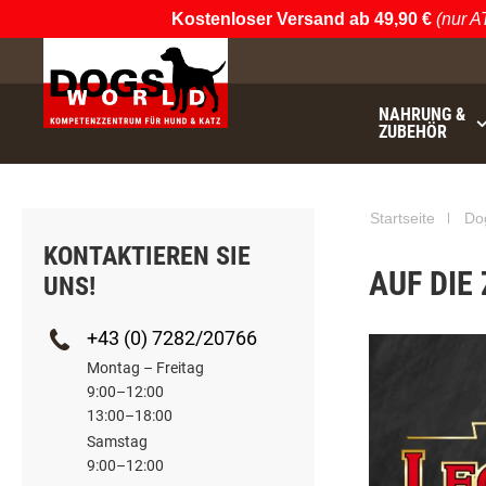
Kostenloser Versand ab 49,90 €
(nur AT & DE -
NAHRUNG &
ZUBEHÖR
€49.90
noch
Startseite
Do
KONTAKTIEREN SIE
AUF DIE
UNS!
+43 (0) 7282/20766
Montag – Freitag
9:00–12:00
13:00–18:00