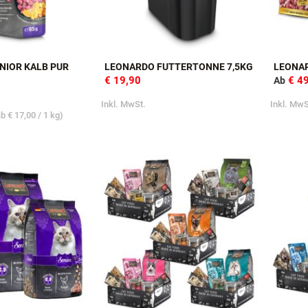
NIOR KALB PUR
LEONARDO FUTTERTONNE 7,5KG
LEONA
€ 19,90
€ 4
Ab
Inkl. MwSt.
Inkl. Mw
ab
€ 17,00
/ 1 kg)