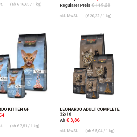
RDO POUCH SPARPAKET
LEONARDO + EXTRA PULLED
BEEF SPARPAKET
13,24
€ 113,24
Sonderpreis
St.
(ab
€ 16,65
/ 1 kg)
€ 119,20
Regulärer Preis
Inkl. MwSt.
(
€ 20,22
/ 1 kg)
DO KITTEN GF
LEONARDO ADULT COMPLETE
32/16
,54
€ 3,86
Ab