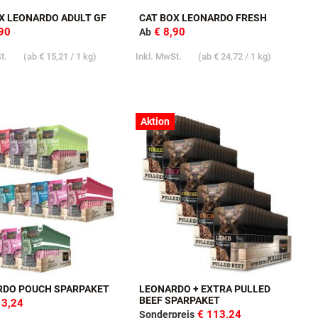
X LEONARDO ADULT GF
CAT BOX LEONARDO FRESH
,90
€ 8,90
Ab
St.
(ab
€ 15,21
/ 1 kg)
Inkl. MwSt.
(ab
€ 24,72
/ 1 kg)
Aktion