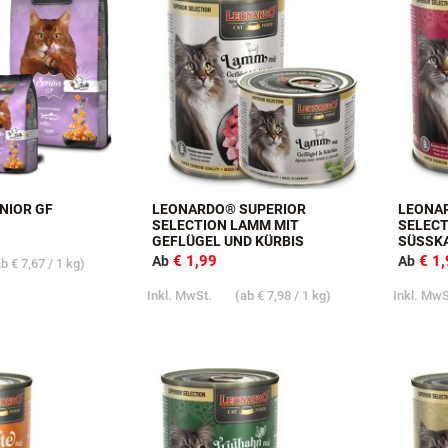
NIOR GF
LEONARDO® SUPERIOR
LEONA
SELECTION LAMM MIT
SELECT
GEFLÜGEL UND KÜRBIS
SÜSSK
€ 1,99
€ 1
Ab
Ab
ab
€ 7,67
/ 1 kg)
Inkl. MwSt.
(ab
€ 7,98
/ 1 kg)
Inkl. Mw