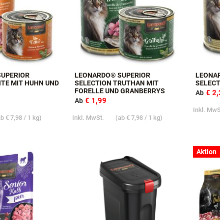
SUPERIOR
LEONARDO® SUPERIOR
LEONA
NTE MIT HUHN UND
SELECTION TRUTHAN MIT
SELECT
FORELLE UND GRANBERRYS
€ 2
Ab
€ 1,99
Ab
Inkl. Mw
ab
€ 7,98
/ 1 kg)
Inkl. MwSt.
(ab
€ 7,98
/ 1 kg)
Aktion