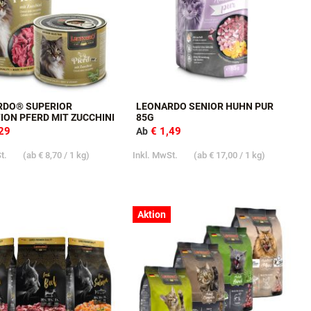
RDO® SUPERIOR
LEONARDO SENIOR HUHN PUR
ION PFERD MIT ZUCCHINI
85G
,29
€ 1,49
Ab
St.
(ab
€ 8,70
/ 1 kg)
Inkl. MwSt.
(ab
€ 17,00
/ 1 kg)
Aktion