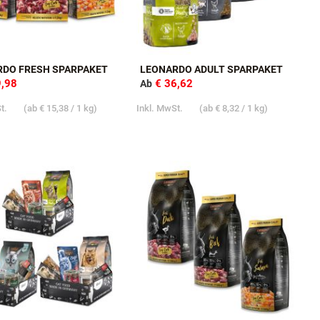
RDO FRESH SPARPAKET
LEONARDO ADULT SPARPAKET
9,98
€ 36,62
Ab
St.
(ab
€ 15,38
/ 1 kg)
Inkl. MwSt.
(ab
€ 8,32
/ 1 kg)