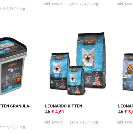
XTRA FILET
LEONARDO DOSEN SPARPAKET
LEONA
€ 30,61
€ 1
Ab
Ab
Inkl. MwSt.
(ab
€ 7,34
/ 1 kg)
Inkl. Mw
ab
€ 8,76
/ 1 kg)
TTEN GRANULA-
LEONARDO KITTEN
LEONAR
€ 4,61
€ 5
Ab
Ab