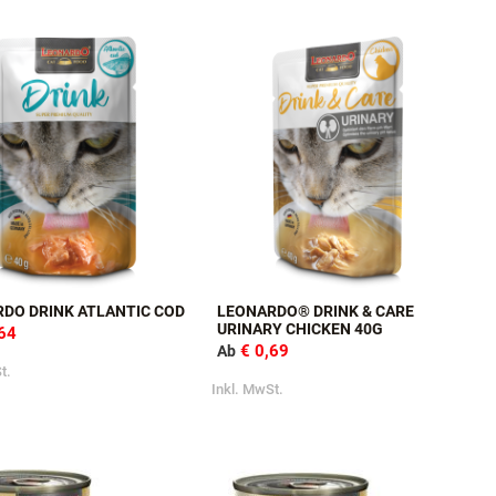
Artikel
1
-
50
von
78
Zeige
50
pro Seite
DO DRINK ATLANTIC COD
LEONARDO® DRINK & CARE
URINARY CHICKEN 40G
,64
€ 0,69
Ab
t.
Inkl. MwSt.