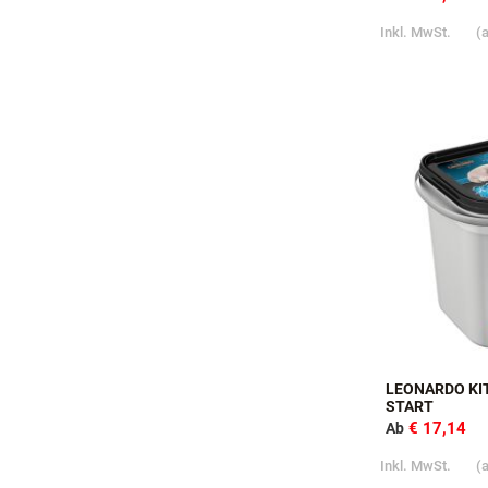
LEONARDO + E
SPARPAKET
€ 42,58
Ab
Inkl. MwSt.
(
LEONARDO KI
START
€ 17,14
Ab