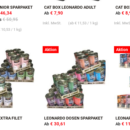
NIOR SPARPAKET
CAT BOX LEONARDO ADULT
CAT BO
 46,34
€ 7,90
€ 8
Ab
Ab
€ 50,95
s
Inkl. MwSt.
(ab
€ 11,53
/ 1 kg)
Inkl. Mw
 10,53
/ 1 kg)
Aktion
Aktion