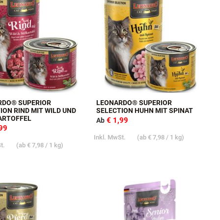
RDO® SUPERIOR
LEONARDO® SUPERIOR
ION RIND MIT WILD UND
SELECTION HUHN MIT SPINAT
ARTOFFEL
€ 1,99
Ab
,99
Inkl. MwSt.
(ab
€ 7,98
/ 1 kg)
St.
(ab
€ 7,98
/ 1 kg)