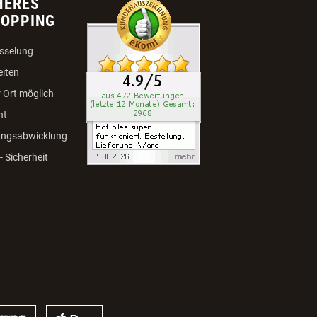
HERES
HOPPING
sselung
eiten
 Ort möglich
ht
ungsabwicklung
 Sicherheit