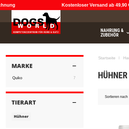
hnung
Kostenloser Versand ab 49,90 €
(
NAHRUNG &
ZUBEHÖR
Startseite
Ha
MARKE
HÜHNER
Artikel
Quiko
7
Sortieren nach
TIERART
Hühner