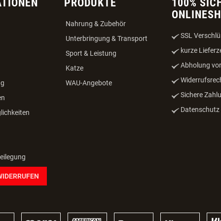
ATIONEN
PRODUKTE
100% SIC
ONLINES
Nahrung & Zubehör
SSL Verschlü
Unterbringung & Transport
kurze Lieferz
Sport & Leistung
Abholung vor
Katze
Widerrufsrec
ng
WAU-Angebote
Sichere Zahl
en
Datenschutz -
ichkeiten
beilegung
WIDERRUFEN