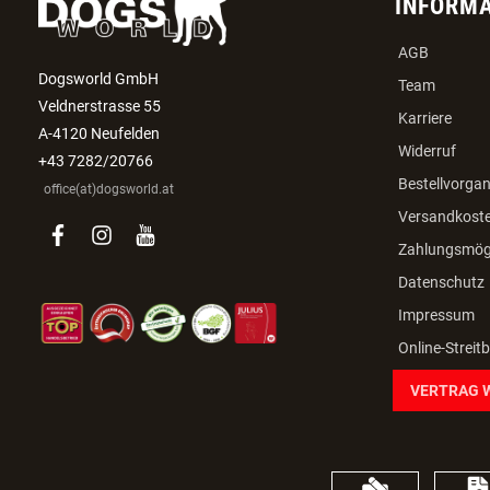
INFORM
AGB
Dogsworld GmbH
Team
Veldnerstrasse 55
Karriere
A-4120 Neufelden
Widerruf
+43 7282/20766
Bestellvorga
office(at)dogsworld.at
Versandkost
facebook
instagram
youtube
Zahlungsmögl
Datenschutz
Impressum
Online-Streit
VERTRAG 