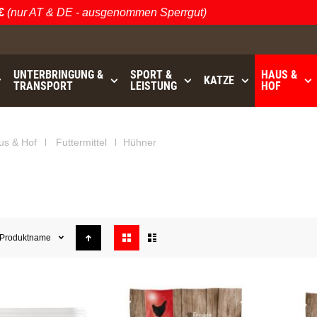
nur AT & DE - ausgenommen Sperrgut)
Ö
UNTERBRINGUNG &
SPORT &
HAUS &
KATZE
TRANSPORT
LEISTUNG
HOF
us & Hof
Futtermittel
Hühner
Anzeigen
Produktname
als