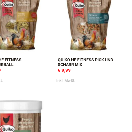
HF FITNESS
QUIKO HF FITNESS PICK UND
ERBALL
SCHARR MIX
9
€ 9,99
t.
Inkl. MwSt.