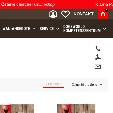
sterreichischer
Onlineshop
Klarna
Rate
0
MEIN KONTO
MEINE WUNSCHLIST
KONTAKT
DOGSWORLD
WAU⁠-⁠ANGEBOTE
SERVICE
KOMPETENZZENTRUM
7
Elemente
Zeige
50
pro Seite