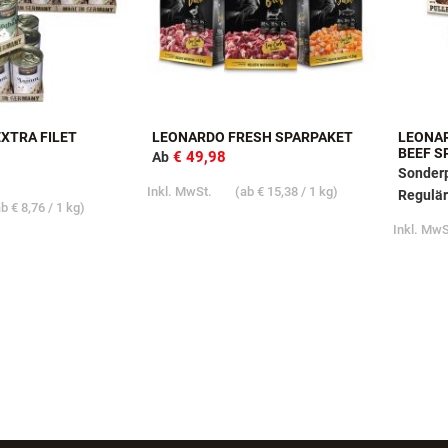
XTRA FILET
LEONARDO FRESH SPARPAKET
LEONAR
BEEF S
€ 49,98
Ab
Sonderp
Inkl. MwSt.
(ab
€ 15,38
/ 1 kg)
Regulär
ab
€ 8,76
/ 1 kg)
Inkl. Mw