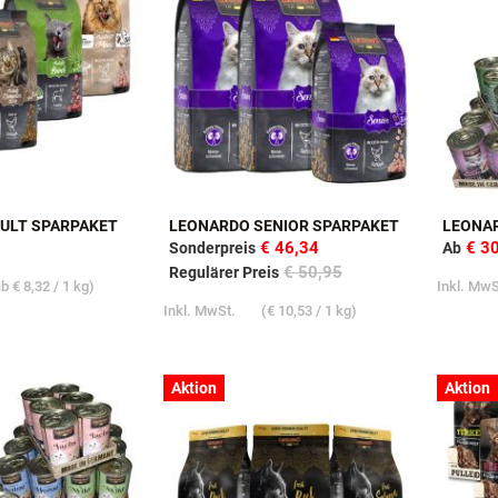
Aktion
Aktion
ULT SPARPAKET
LEONARDO SENIOR SPARPAKET
LEONA
€ 46,34
€ 3
Sonderpreis
Ab
€ 50,95
Regulärer Preis
ab
€ 8,32
/ 1 kg)
Inkl. Mw
Inkl. MwSt.
(
€ 10,53
/ 1 kg)
Aktion
Aktion