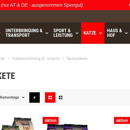
ur AT & DE - ausgenommen Sperrgut)
Ös
UNTERBRINGUNG &
SPORT &
HAUS &
KATZE
TRANSPORT
LEISTUNG
HOF
GRATISVERSAND (AT / DE)
bis
- ausgenommen Sperrgu
tze
Katzennahrung & -snacks
Sparpakete
KETE
Anzeigen
Reihenfolge
als