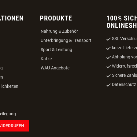
ATIONEN
PRODUKTE
100% SIC
ONLINES
Nahrung & Zubehör
SSL Verschlü
Unterbringung & Transport
kurze Lieferz
Sport & Leistung
Abholung vor
Katze
Widerrufsrec
ng
WAU-Angebote
Sichere Zahl
en
Datenschutz -
ichkeiten
beilegung