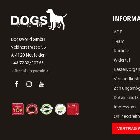
INFORM
AGB
Dogsworld GmbH
Team
Veldnerstrasse 55
Karriere
A-4120 Neufelden
Widerruf
+43 7282/20766
Bestellvorga
office(at)dogsworld.at
Versandkost
facebook
instagram
youtube
Zahlungsmögl
Datenschutz
Impressum
Online-Streit