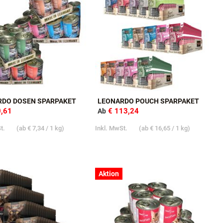
Aktion
RDO DOSEN SPARPAKET
LEONARDO POUCH SPARPAKET
0,61
€ 113,24
Ab
St.
(ab
€ 7,34
/ 1 kg)
Inkl. MwSt.
(ab
€ 16,65
/ 1 kg)
Aktion