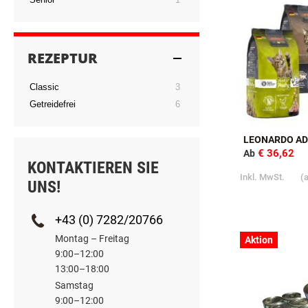
Aktion
Artikel
Adult
7
Artikel
Senior
1
REZEPTUR
Artikel
Classic
3
Artikel
Getreidefrei
6
LEONARDO AD
€ 36,62
Ab
KONTAKTIEREN SIE
Inkl. MwSt.
(
UNS!
+43 (0) 7282/20766
Montag – Freitag
Aktion
9:00–12:00
13:00–18:00