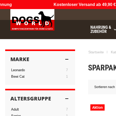
ung
Kostenloser Versand ab 49,90 €
(n
NAHRUNG &
ZUBEHÖR
€49.90
noch
Startseite
Ka
MARKE
SPARPA
Artikel
Leonardo
7
Artikel
Bewi Cat
1
Sortieren nach
ALTERSGRUPPE