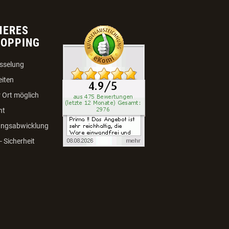
HERES
HOPPING
sselung
eiten
 Ort möglich
ht
ungsabwicklung
 Sicherheit