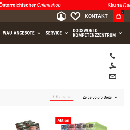
terreichischer
Onlineshop
Klarna
Raten
0
MEIN KONTO
MEINE WUNSCHLIST
KONTAKT
DOGSWORLD
WAU⁠-⁠ANGEBOTE
SERVICE
KOMPETENZZENTRUM
t.
8
Elemente
Zeige
50
pro Seite