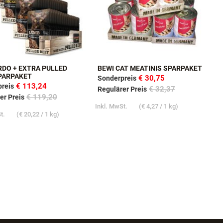
DO + EXTRA PULLED
BEWI CAT MEATINIS SPARPAKET
PARPAKET
€ 30,75
Sonderpreis
€ 113,24
reis
€ 32,37
Regulärer Preis
€ 119,20
er Preis
Inkl. MwSt.
(
€ 4,27
/ 1 kg)
St.
(
€ 20,22
/ 1 kg)