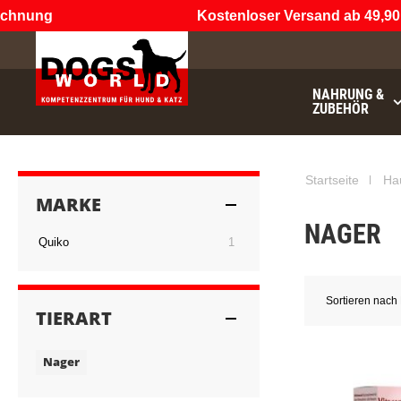
chnung
Kostenloser Versand ab 49,90 
NAHRUNG &
ZUBEHÖR
Startseite
Ha
MARKE
NAGER
Artikel
Quiko
1
Sortieren nach
TIERART
Nager