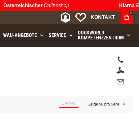
Österreichischer
Onlineshop
Klarna
Ra
0
MEIN KONTO
MEINE WUNSCHLIST
KONTAKT
DOGSWORLD
WAU⁠-⁠ANGEBOTE
SERVICE
KOMPETENZZENTRUM
1
Artikel
Zeige
50
pro Seite