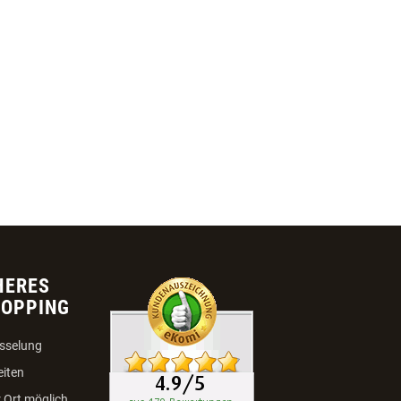
HERES
HOPPING
sselung
eiten
 Ort möglich