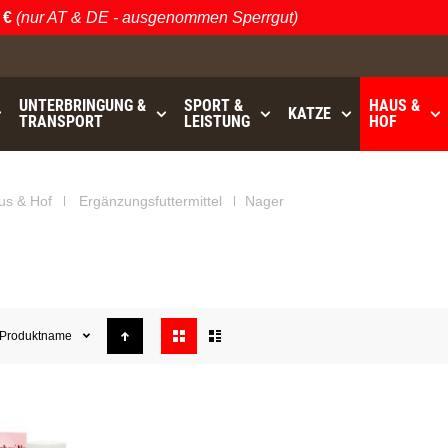
€
(nur AT & DE - ausgenommen Sperrgut)
UNTERBRINGUNG &
SPORT &
HAUS &
KATZE
TRANSPORT
LEISTUNG
HOF
us & Hof
Ergänzungsfuttermittel
Nager
Anzeigen
Produktname
als