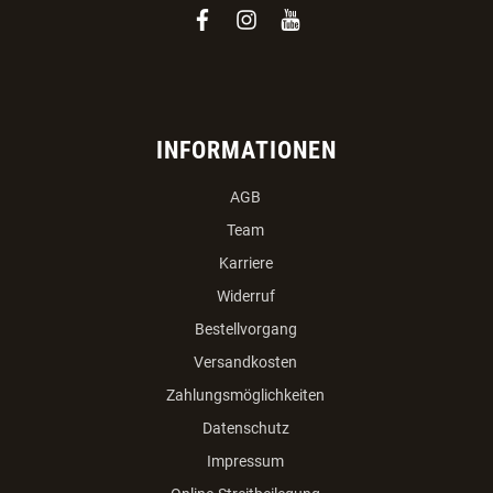
Veldnerstrasse 55
A-4120 Neufelden
+43 7282/20766
office(at)dogsworld.at
facebook
instagram
youtube
INFORMATIONEN
AGB
Team
Karriere
Widerruf
Bestellvorgang
Versandkosten