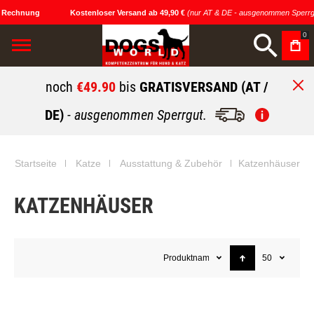
 Rechnung
Kostenloser Versand ab 49,90 €
(nur AT & DE - ausgenommen Sperrgu
0
noch
€49.90
bis
GRATISVERSAND (AT /
DE)
- ausgenommen Sperrgut.
Startseite
Katze
Ausstattung & Zubehör
Katzenhäuser
KATZENHÄUSER
Produktname
50