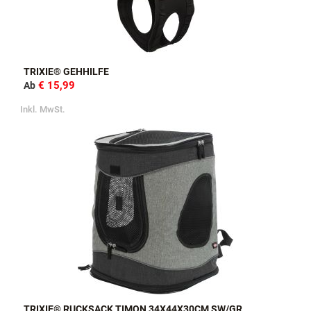
TRIXIE® GEHHILFE
€ 15,99
Ab
Inkl. MwSt.
TRIXIE® RUCKSACK TIMON 34X44X30CM SW/GR