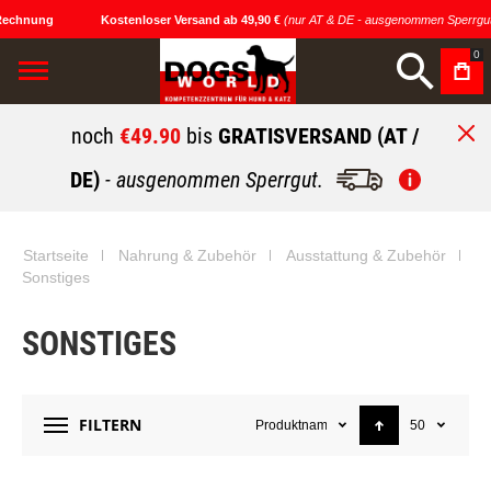
echnung
Kostenloser Versand ab 49,90 €
(nur AT & DE - ausgenommen Sperrgut)
0
noch
€49.90
bis
GRATISVERSAND (AT /
DE)
- ausgenommen Sperrgut.
Startseite
Nahrung & Zubehör
Ausstattung & Zubehör
Sonstiges
SONSTIGES
FILTERN
Produktname
50