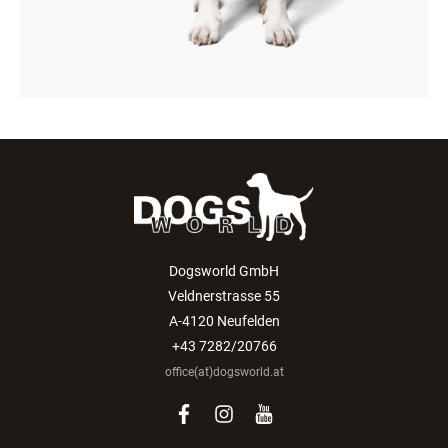
Dogsworld GmbH
Veldnerstrasse 55
A-4120 Neufelden
+43 7282/20766
office(at)dogsworld.at
facebook
instagram
youtube