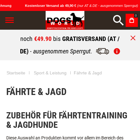
hnung
Kostenloser Versand ab 49,90 €
(nur AT & DE - ausgenommen Sperrgut)
0
noch
€49.90
bis
GRATISVERSAND (AT /
DE)
- ausgenommen Sperrgut.
Startseite
Sport & Leistung
Fährte & Jagd
FÄHRTE & JAGD
ZUBEHÖR FÜR FÄHRTENTRAINING
& JAGDHUNDE
Diese Auswahl an Produkten kommt vor allem im Bereich des