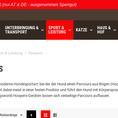
nur AT & DE - ausgenommen Sperrgut)
Ö
UNTERBRINGUNG &
SPORT &
HAUS &
KATZE
TRANSPORT
LEISTUNG
HOF
rt & Leistung
Hoopers
S
moderne Hundesportart, bei der der Hund einen Parcours aus Bögen (Hoop
t dabei meist in einer festen Position und führt den Hund mit Körperspr
sworld Hoopers-Geräten lassen sich vielseitige Parcours aufbauen.
Anzeigen
Reihenfolge
als