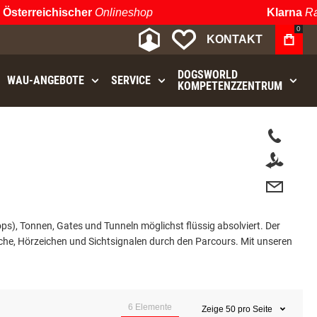
sterreichischer
Onlineshop
Klarna
Rate
0
MEIN KONTO
MEINE WUNSCHLIST
KONTAKT
DOGSWORLD
WAU⁠-⁠ANGEBOTE
SERVICE
KOMPETENZZENTRUM
s), Tonnen, Gates und Tunneln möglichst flüssig absolviert. Der
ache, Hörzeichen und Sichtsignalen durch den Parcours. Mit unseren
6
Elemente
Zeige
50
pro Seite