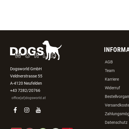
INFORM
AGB
Dogsworld GmbH
Team
Veldnerstrasse 55
Karriere
A-4120 Neufelden
Widerruf
+43 7282/20766
Bestellvorga
office(at)dogsworld.at
Versandkost
facebook
instagram
youtube
Zahlungsmögl
Datenschutz