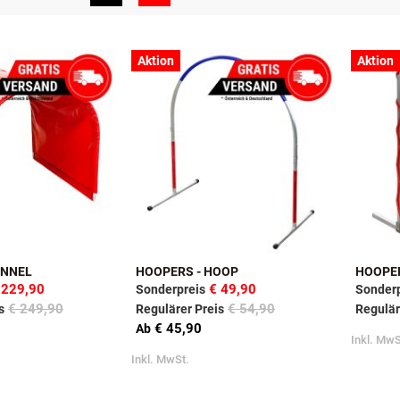
Aktion
Aktion
UNNEL
HOOPERS - HOOP
HOOPER
 229,90
€ 49,90
Sonderpreis
Sonderp
€ 249,90
€ 54,90
s
Regulärer Preis
Regulär
€ 45,90
Ab
Inkl. MwS
Inkl. MwSt.