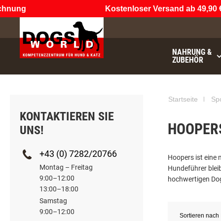
hnung
Kostenloser Versand ab 49,90 €
(
NAHRUNG &
ZUBEHÖR
Startseite
Spo
KONTAKTIEREN SIE
HOOPER
UNS!
+43 (0) 7282/20766
Hoopers ist eine 
Montag – Freitag
Hundeführer bleib
9:00–12:00
hochwertigen Dog
13:00–18:00
Samstag
9:00–12:00
Sortieren nach