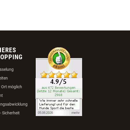
HERES
HOPPING
sselung
eiten
 Ort möglich
ht
ungsabwicklung
 Sicherheit