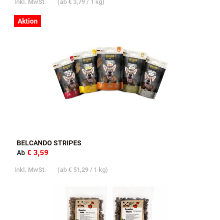
Inkl. MwSt.
(ab
€ 3,79
/ 1 kg)
Aktion
BELCANDO STRIPES
€ 3,59
Ab
Inkl. MwSt.
(ab
€ 51,29
/ 1 kg)