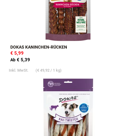
DOKAS KANINCHEN-RÜCKEN
€ 5,99
€ 5,39
Ab
Inkl. MwSt.
(
€ 49,92
/ 1 kg)