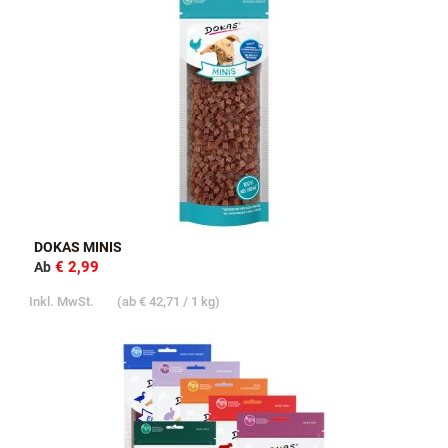
DOKAS MINIS
€ 2,99
Ab
Inkl. MwSt.
(ab
€ 42,71
/ 1 kg)