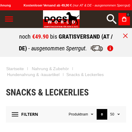
nung
Kostenloser Versand ab 49,90 €
(nur AT & DE - ausgenommen Sperrgut)
0
noch
€49.90
bis
GRATISVERSAND (AT /
DE)
- ausgenommen Sperrgut.
Startseite
Nahrung & Zubehör
Hundenahrung & -kauartikel
Snacks & Leckerlies
SNACKS & LECKERLIES
FILTERN
Produktname
50