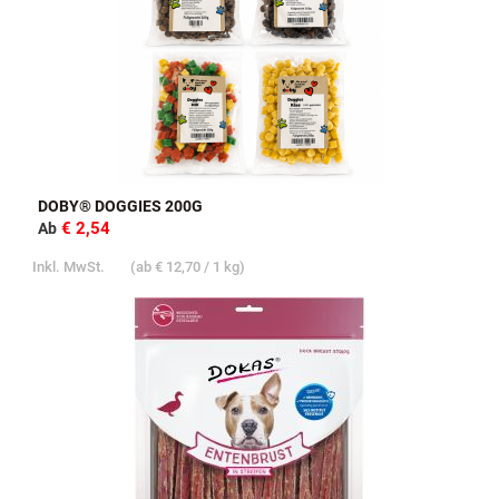
DOBY® DOGGIES 200G
€ 2,54
Ab
Inkl. MwSt.
(ab
€ 12,70
/ 1 kg)