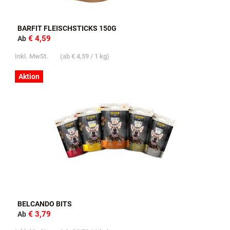
BARFIT FLEISCHSTICKS 150G
€ 4,59
Ab
Inkl. MwSt.
(ab
€ 4,59
/ 1 kg)
Aktion
BELCANDO BITS
€ 3,79
Ab