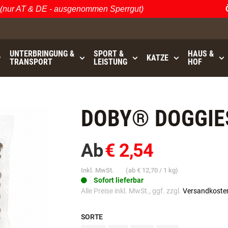
r AT & DE - ausgenommen Sperrgut)
Öst
UNTERBRINGUNG &
SPORT &
HAUS &
KATZE
TRANSPORT
LEISTUNG
HOF
bis
GRATISVERSAND (AT / DE)
- ausgenommen Sperrgu
DOBY® DOGGIE
Ab
€ 2,54
Inkl. MwSt.
(ab
€ 12,70
/ 1 kg)
Sofort lieferbar
Alle Preise inkl. MwSt., ggf. zzgl.
Versandkoste