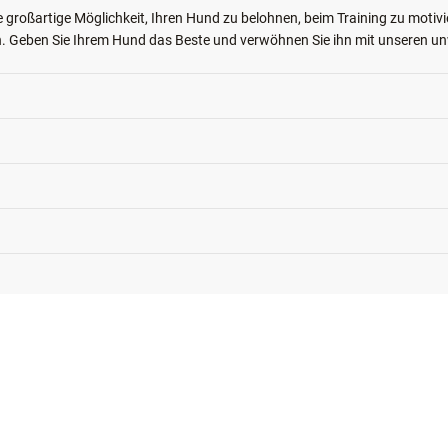
 unsere Doggies aus hochwertigen, getreidefreien Zutaten hergestellt we
ne großartige Möglichkeit, Ihren Hund zu belohnen, beim Training zu moti
 Geben Sie Ihrem Hund das Beste und verwöhnen Sie ihn mit unseren unwi