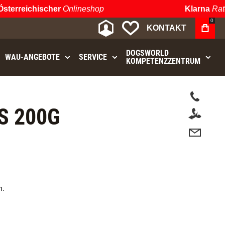
erreichischer
Onlineshop
Klarna
Ratenz
0
MEIN KONTO
MEINE WUNSCHLIST
KONTAKT
DOGSWORLD
WAU⁠-⁠ANGEBOTE
SERVICE
KOMPETENZZENTRUM
t.
S 200G
n.