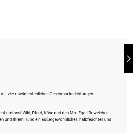
DOBY®
HONIGNASEN VOM
SCHWEIN 7 STK.
WEITER
nd mit vier unwiderstehlichen Geschmacksrichtungen
nt umfasst Wild, Pferd, Käse und den Mix. Egal für welchen