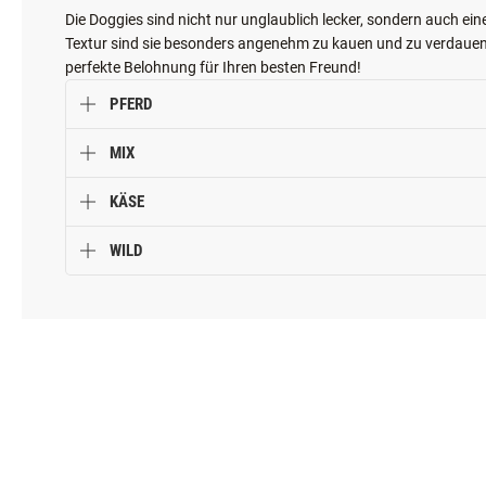
Geschmack Sie sich entscheiden, Sie können sicher sein, dass
weiches Geschmackserlebnis bieten.
Die Doggies sind nicht nur unglaublich lecker, sondern auch ei
Textur sind sie besonders angenehm zu kauen und zu verdauen.
perfekte Belohnung für Ihren besten Freund!
PFERD
MIX
KÄSE
WILD