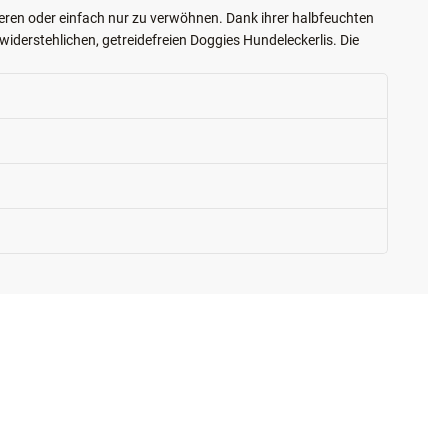
rden und Ihrem Hund ein außergewöhnliches, halbfeuchtes und
vieren oder einfach nur zu verwöhnen. Dank ihrer halbfeuchten
derstehlichen, getreidefreien Doggies Hundeleckerlis. Die