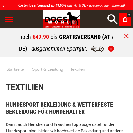
g
Kostenloser Versand ab 49,90 €
(nur AT & DE - ausgenommen Sperrgut)
0
noch
€49.90
bis
GRATISVERSAND (AT /
DE)
- ausgenommen Sperrgut.
Startseite
Sport & Leistung
Textilien
TEXTILIEN
HUNDESPORT BEKLEIDUNG & WETTERFESTE
BEKLEIDUNG FÜR HUNDEHALTER
Damit auch Herrchen und Frauchen top ausgerüstet für den
Hundesport sind, bieten wir hochwertige Bekleidung und andere