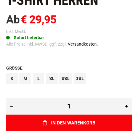
T-SHIRT HERREN
Ab
€ 29,95
Inkl. MwSt.
Sofort lieferbar
Alle Preise inkl. MwSt., ggf. zzgl.
Versandkosten.
GRÖSSE
S
M
L
XL
XXL
3XL
IN DEN WARENKORB