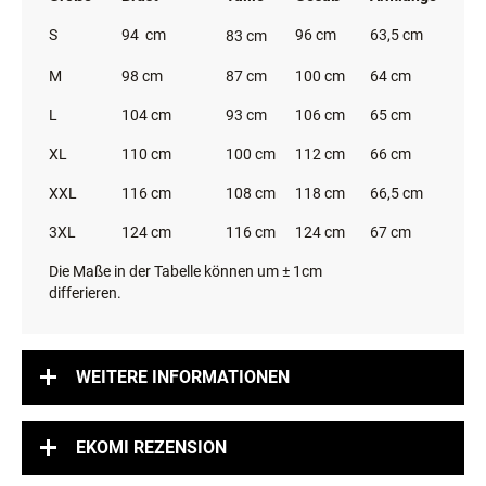
S
94 cm
96 cm
63,5 cm
83 cm
M
98 cm
87 cm
100 cm
64 cm
L
104 cm
93 cm
106 cm
65 cm
XL
110 cm
100 cm
112 cm
66 cm
XXL
116 cm
108 cm
118 cm
66,5 cm
3XL
124 cm
116 cm
124 cm
67 cm
Die Maße in der Tabelle können um ± 1cm
differieren.
WEITERE INFORMATIONEN
EKOMI REZENSION