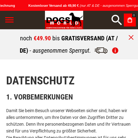
echnung
Kostenloser Versand ab 49,90 €
(nur AT & DE - ausgenommen Sperrgut)
0
noch
€49.90
bis
GRATISVERSAND (AT /
DE)
- ausgenommen Sperrgut.
DATENSCHUTZ
1. VORBEMERKUNGEN
Damit Sie beim Besuch unserer Webseiten sicher sind, haben wir
alles unternommen, um Ihre Daten vor den Zugriffen Dritter zu
schützen. Denn Ihre personenbezogenen Daten und Ihr Vertrauen
sind für uns Verpflichtung zu größter Sicherheit.
Die Beachtung aller Datenschutzbestimmungen ist für uns sehr