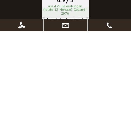
* Alle Preise inkl. gesetzl. Mehrwertsteuer zzgl.
Versandkosten
, wenn nicht
anders beschrieben. Ggf. Anpassung der Preise nach Änderung des
Lieferlandes (Standard Österreich)