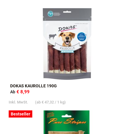
DOKAS KAUROLLE 190G
€ 8,99
Ab
Inkl. MwSt.
(ab
€ 47,32
/ 1 kg)
Bestseller