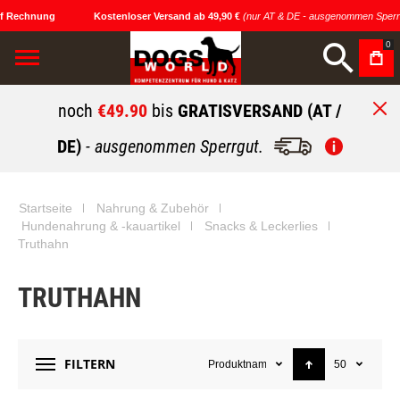
f Rechnung
Kostenloser Versand ab 49,90 €
(nur AT & DE - ausgenommen Sperrg
0
noch
€49.90
bis
GRATISVERSAND (AT /
DE)
- ausgenommen Sperrgut.
Startseite
Nahrung & Zubehör
Hundenahrung & -kauartikel
Snacks & Leckerlies
Truthahn
TRUTHAHN
FILTERN
Produktname
50