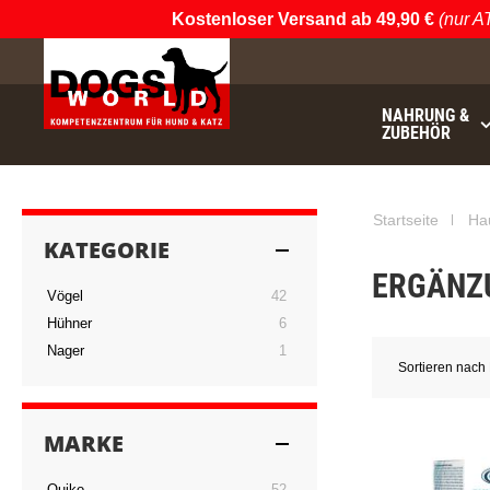
Kostenloser Versand ab 49,90 €
(nur AT & DE
NAHRUNG &
ZUBEHÖR
€49.90
noch
Startseite
Ha
KATEGORIE
ERGÄNZ
Artikel
Vögel
42
Artikel
Hühner
6
Artikel
Nager
1
Sortieren nach