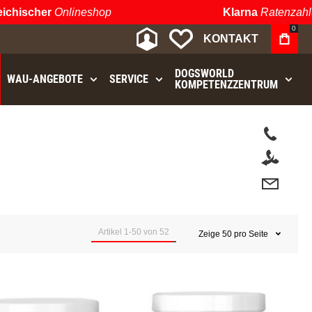
cher
Onlineshop
Klarna
Ratenzahlung
0
MEIN KONTO
MEINE WUNSCHLIST
KONTAKT
DOGSWORLD
WAU⁠-⁠ANGEBOTE
SERVICE
KOMPETENZZENTRUM
t.
Artikel
1
-
50
von
52
Zeige
50
pro Seite