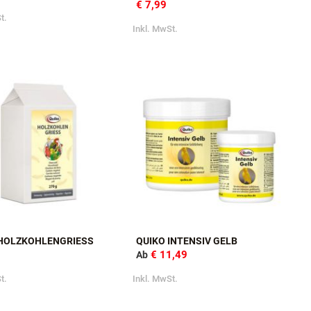
HF MED IMMUN
QUIKO HF MINERALGRIT MIT
MAGENKIESEL
9
€ 7,99
t.
Inkl. MwSt.
 HOLZKOHLENGRIESS
QUIKO INTENSIV GELB
€ 11,49
Ab