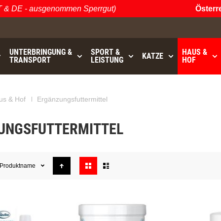
 - ausgenommen Sperrgut)
Österreichis
UNTERBRINGUNG &
SPORT &
HAUS &
KATZE
TRANSPORT
LEISTUNG
HOF
GRATISVERSAND (AT / DE)
bis
- ausgenommen Sperrgu
us & Hof
Ergänzungsfuttermittel
UNGSFUTTERMITTEL
Anzeigen
Produktname
als