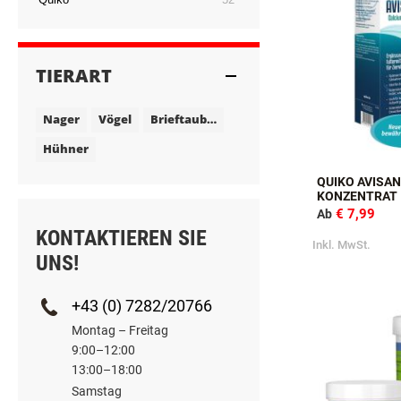
MARKE
Artikel
Quiko
52
TIERART
Nager
Vögel
Brieftauben
Hühner
QUIKO AVISA
KONZENTRAT
€ 7,99
Ab
KONTAKTIEREN SIE
Inkl. MwSt.
UNS!
+43 (0) 7282/20766
Montag – Freitag
9:00–12:00