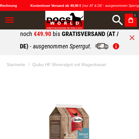
 Rechnung
Kostenloser Versand ab 49,90 €
(nur AT & DE - ausgenommen Sperrgu
0
noch
€49.90
bis
GRATISVERSAND (AT /
DE)
- ausgenommen Sperrgut.
Startseite
Quiko HF Mineralgrit mit Magenkiesel
Zum
Zum
Ende
Anfang
der
der
Bildgalerie
Bildgalerie
springen
springen