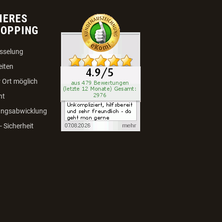
HERES
HOPPING
sselung
eiten
 Ort möglich
ht
ungsabwicklung
 Sicherheit