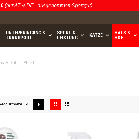
(nur AT & DE - ausgenommen Sperrgut)
UNTERBRINGUNG &
SPORT &
HAUS &
KATZE
TRANSPORT
LEISTUNG
HOF
GRATISVERSAND (AT / DE)
bis
- ausgenommen Sperrgu
us & Hof
Pferd
Anzeigen
Produktname
als