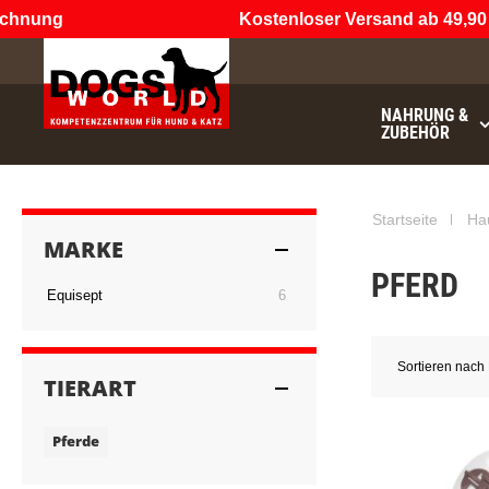
hnung
Kostenloser Versand ab 49,90 €
NAHRUNG &
ZUBEHÖR
€49.90
noch
Startseite
Ha
MARKE
PFERD
Artikel
Equisept
6
Sortieren nach
TIERART