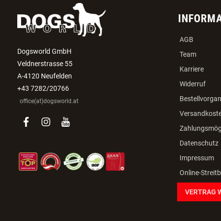
INFORM
AGB
Dogsworld GmbH
Team
Veldnerstrasse 55
Karriere
A-4120 Neufelden
Widerruf
+43 7282/20766
Bestellvorga
office(at)dogsworld.at
Versandkost
facebook
instagram
youtube
Zahlungsmögl
Datenschutz
Impressum
Online-Streit
VERTRAG 