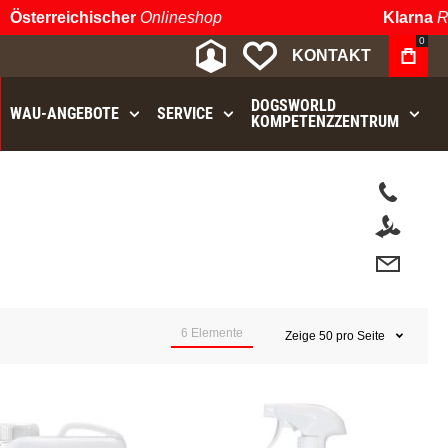
Österreichischer
Onlineshop
Klarna
Rat
0
MEIN KONTO
MEINE WUNSCHLIST
KONTAKT
DOGSWORLD
WAU⁠-⁠ANGEBOTE
SERVICE
KOMPETENZZENTRUM
t.
6
Elemente
Zeige
50
pro Seite