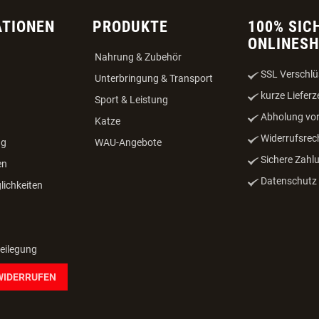
ATIONEN
PRODUKTE
100% SIC
ONLINES
Nahrung & Zubehör
SSL Verschlü
Unterbringung & Transport
kurze Lieferz
Sport & Leistung
Abholung vor
Katze
Widerrufsrec
ng
WAU-Angebote
Sichere Zahl
en
Datenschutz -
ichkeiten
beilegung
WIDERRUFEN