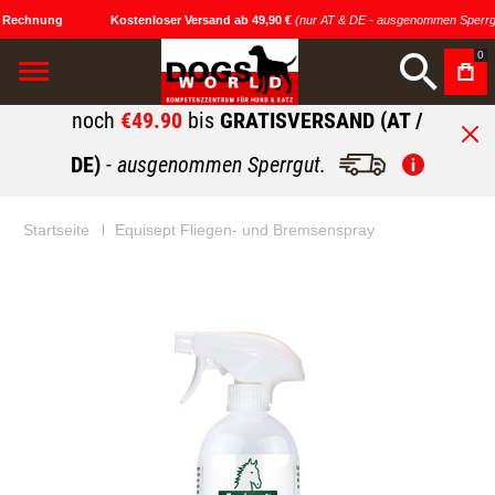
 Rechnung
Kostenloser Versand ab 49,90 €
(nur AT & DE - ausgenommen Sperrgu
0
noch
€49.90
bis
GRATISVERSAND (AT /
DE)
- ausgenommen Sperrgut.
Startseite
Equisept Fliegen- und Bremsenspray
Zum
Zum
Ende
Anfang
der
der
Bildgalerie
Bildgalerie
springen
springen