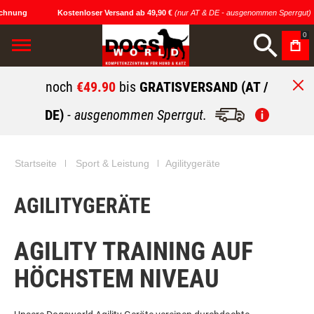
hnung
Kostenloser Versand ab 49,90 €
(nur AT & DE - ausgenommen Sperrgut)
0
noch
€49.90
bis
GRATISVERSAND (AT /
DE)
- ausgenommen Sperrgut.
Startseite
Sport & Leistung
Agilitygeräte
AGILITYGERÄTE
AGILITY TRAINING AUF
HÖCHSTEM NIVEAU