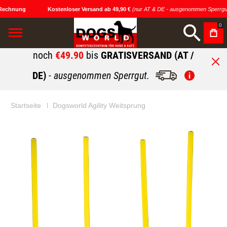
Rechnung
Kostenloser Versand ab 49,90 €
(nur AT & DE - ausgenommen Sperrgut
0
noch
€49.90
bis
GRATISVERSAND (AT /
DE)
- ausgenommen Sperrgut.
Startseite
Dogsworld Agility Weitsprung
Zum
Zum
Ende
Anfang
der
der
Bildgalerie
Bildgalerie
springen
springen