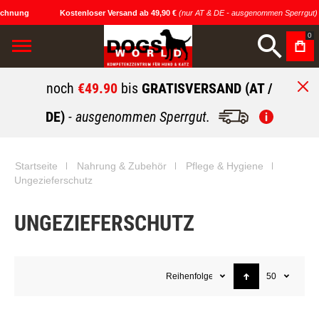
chnung
Kostenloser Versand ab 49,90 €
(nur AT & DE - ausgenommen Sperrgut)
0
noch
€49.90
bis
GRATISVERSAND (AT /
DE)
- ausgenommen Sperrgut.
Startseite
Nahrung & Zubehör
Pflege & Hygiene
Ungezieferschutz
UNGEZIEFERSCHUTZ
Reihenfolge
50