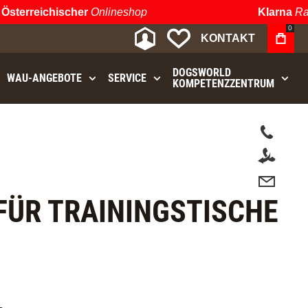
terreichischer
Onlineshop
Klarna
Raten
0
MEIN KONTO
MEINE WUNSCHLIST
KONTAKT
DOGSWORLD
WAU⁠-⁠ANGEBOTE
SERVICE
KOMPETENZZENTRUM
.
FÜR TRAININGSTISCHE