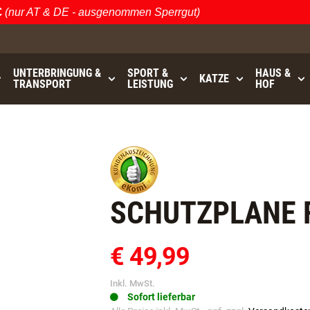
ur AT & DE - ausgenommen Sperrgut)
Ös
UNTERBRINGUNG &
SPORT &
HAUS &
KATZE
TRANSPORT
LEISTUNG
HOF
0
bis
GRATISVERSAND (AT / DE)
- ausgenommen Sperrgut
SCHUTZPLANE 
€ 49,99