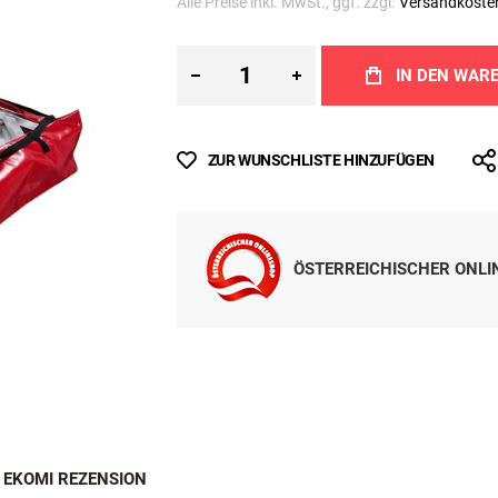
Inkl. MwSt.
Sofort lieferbar
Alle Preise inkl. MwSt., ggf. zzgl.
Versandkoste
IN DEN WAR
ZUR WUNSCHLISTE HINZUFÜGEN
ÖSTERREICHISCHER ONL