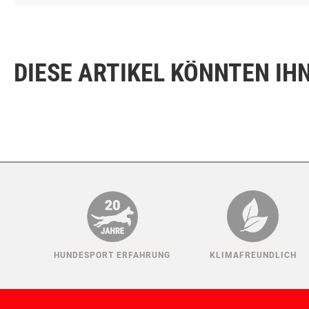
können.
Mit den Maßen 102 cm x 102 cm bietet unsere Schutzplane ausr
Schutzplane ist vielseitig einsetzbar und schützt Ihre wertvoll
DIESE ARTIKEL KÖNNTEN IH