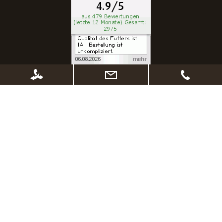
* Alle Preise inkl. gesetzl. Mehrwertsteuer zzgl.
Versandkosten
, wenn nicht
anders beschrieben. Ggf. Anpassung der Preise nach Änderung des
Lieferlandes (Standard Österreich)