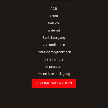
Dogsworld GmbH
Veldnerstrasse 55
A-4120 Neufelden
+43 7282/20766
office(at)dogsworld.at
facebook
instagram
youtube
INFORMATIONEN
AGB
Team
Karriere
Widerruf