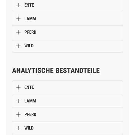
EINZELHEITEN
BARFIT CUBITOS
Feine Fleischwürfel aus 100% frischem Fleisch: Barfit
Cubitos werden in Deutschland aus überwiegend
regionalen Rohstoffen hergestellt. Sie sind der ideale und
gesunde Snack für Zwischendurch.
ZUSAMMENSETZUNG
ENTE
LAMM
PFERD