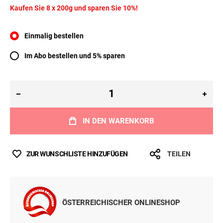
Ab
€ 4,99
Inkl. MwSt.
(ab
€ 24,95
/ 1 kg)
Sofort lieferbar
Alle Preise inkl. MwSt., ggf. zzgl.
Versandkosten.
Kaufen Sie 8 x 200g und sparen Sie 10%!
SORTE
Lamm
Pferd
Wild
MENGE
200g
8 x 200g
Einmalig bestellen
Im Abo bestellen und 5% sparen