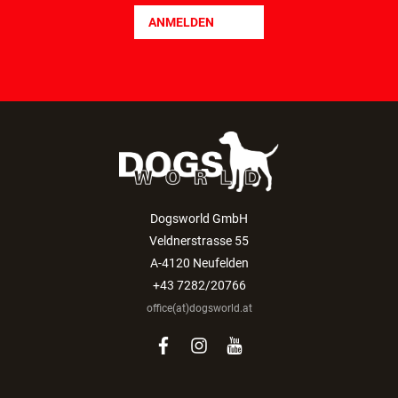
ANMELDEN
Dogsworld GmbH
Veldnerstrasse 55
A-4120 Neufelden
+43 7282/20766
office(at)dogsworld.at
facebook
instagram
youtube