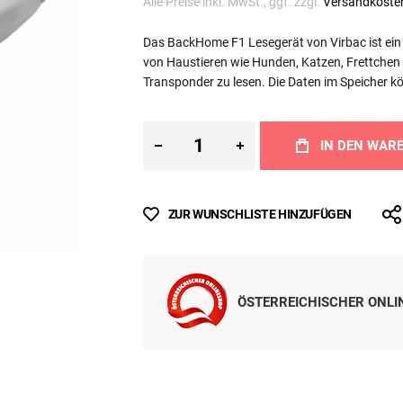
Inkl. MwSt.
Sofort lieferbar
Alle Preise inkl. MwSt., ggf. zzgl.
Versandkoste
Das BackHome F1 Lesegerät von Virbac ist ei
von Haustieren wie Hunden, Katzen, Frettchen
Transponder zu lesen.
Die Daten im Speicher k
IN DEN WAR
ZUR WUNSCHLISTE HINZUFÜGEN
ÖSTERREICHISCHER ONL