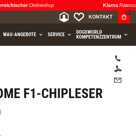
eichischer
Onlineshop
Klarna
Ratenzah
0
MEIN KONTO
MEINE WUNSCHLIST
KONTAKT
DOGSWORLD
WAU⁠-⁠ANGEBOTE
SERVICE
KOMPETENZZENTRUM
t.
OME F1-CHIPLESER
9