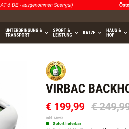
T & DE - ausgenommen Sperrgut)
Österr
UNTERBRINGUNG &
SPORT &
HAUS &
KATZE
TRANSPORT
LEISTUNG
HOF
bis
GRATISVERSAND (AT / DE)
- ausgenommen Sperrgu
VIRBAC BACKH
€ 199,99
€ 249,9