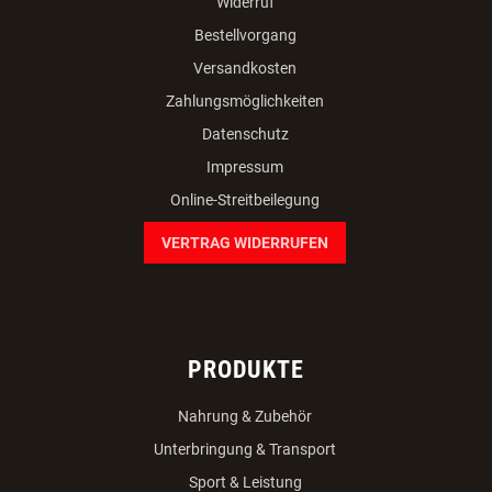
+43 7282/20766
office(at)dogsworld.at
facebook
instagram
youtube
INFORMATIONEN
AGB
Team
Karriere
Widerruf
Bestellvorgang
Versandkosten