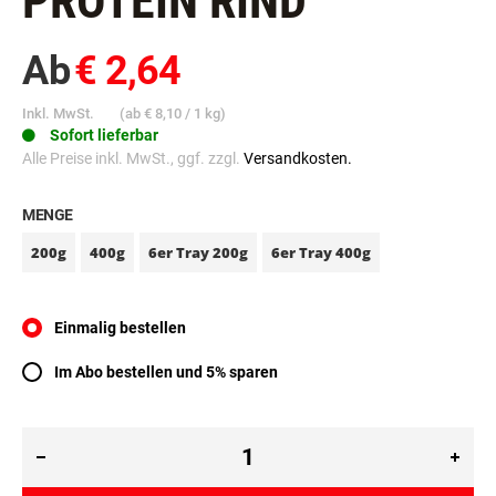
PROTEIN RIND
Ab
€ 2,64
Inkl. MwSt.
(ab
€ 8,10
/ 1 kg)
Sofort lieferbar
Alle Preise inkl. MwSt., ggf. zzgl.
Versandkosten.
MENGE
200g
400g
6er Tray 200g
6er Tray 400g
Einmalig bestellen
Im Abo bestellen und 5% sparen