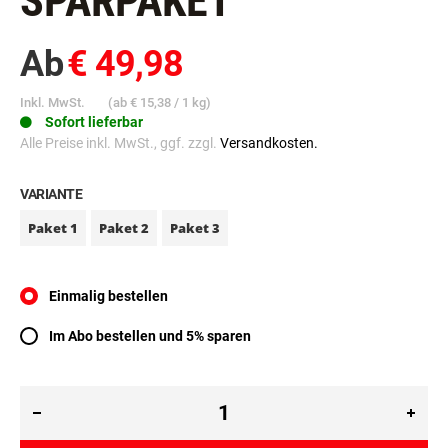
SPARPAKET
Ab
€ 49,98
Inkl. MwSt.
(ab
€ 15,38
/ 1 kg)
Sofort lieferbar
Alle Preise inkl. MwSt., ggf. zzgl.
Versandkosten.
VARIANTE
Paket 1
Paket 2
Paket 3
Einmalig bestellen
Im Abo bestellen und 5% sparen