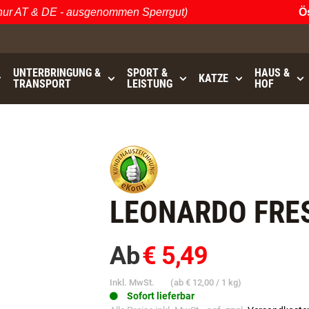
 AT & DE - ausgenommen Sperrgut)
Öster
UNTERBRINGUNG &
SPORT &
HAUS &
KATZE
TRANSPORT
LEISTUNG
HOF
0
bis
GRATISVERSAND (AT / DE)
- ausgenommen Sperrgut
LEONARDO FRE
Ab
€ 5,49