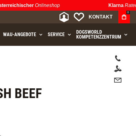
reichischer
Onlineshop
Klarna
Ratenza
0
MEIN KONTO
MEINE WUNSCHLIST
KONTAKT
DOGSWORLD
WAU⁠-⁠ANGEBOTE
SERVICE
KOMPETENZZENTRUM
.
SH BEEF