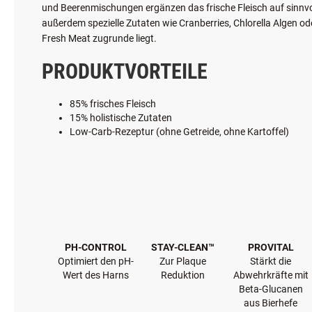
besonders schonenden Fresh Meat Technologie wird das frische 
kurz vor der Verarbeitung frisch. Nur dadurch entfaltet sich 
Rezepturen aber nicht nur ausschließlich viel frisches Fleisch 
und Beerenmischungen ergänzen das frische Fleisch auf sinnvo
außerdem spezielle Zutaten wie Cranberries, Chlorella Algen o
Fresh Meat zugrunde liegt.
PRODUKTVORTEILE
85% frisches Fleisch
15% holistische Zutaten
Low-Carb-Rezeptur (ohne Getreide, ohne Kartoffel)
PH-CONTROL
STAY-CLEAN™
PROVITAL
Optimiert den pH-
Zur Plaque
Stärkt die