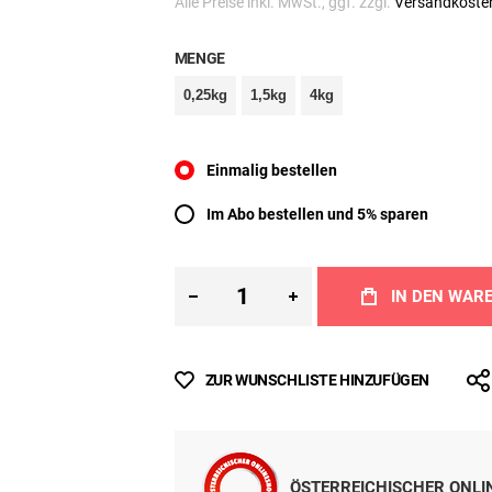
Inkl. MwSt.
(ab
€ 12,00
/ 1 kg)
Sofort lieferbar
Alle Preise inkl. MwSt., ggf. zzgl.
Versandkoste
MENGE
0,25kg
1,5kg
4kg
Einmalig bestellen
Im Abo bestellen und 5% sparen
IN DEN WAR
ZUR WUNSCHLISTE HINZUFÜGEN