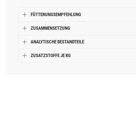
Wert des Harns
Reduktion
Abwehrkräfte mit
Beta-Glucanen
aus Bierhefe
FÜTTERUNGSEMPFEHLUNG
ZUSAMMENSETZUNG
ANALYTISCHE BESTANDTEILE
ZUSATZSTOFFE JE KG