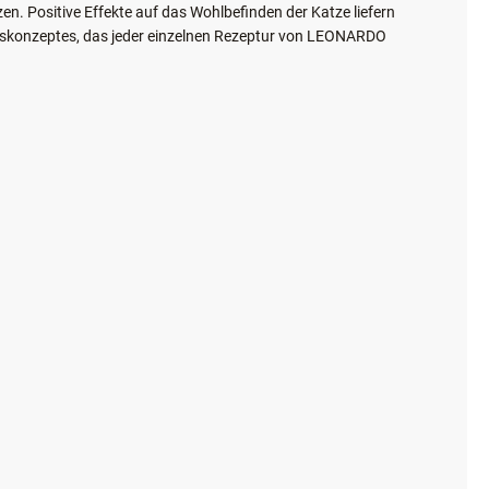
gsstufen einsparen und die verwendeten Zutaten bleiben bis
Fresh Meat schmeckt Ihre Katze den Unterschied. Da unsere
nd verträglich. Die wertvollen Nährstoffe aus Gemüse, Kräutern
. Positive Effekte auf das Wohlbefinden der Katze liefern
rungskonzeptes, das jeder einzelnen Rezeptur von LEONARDO