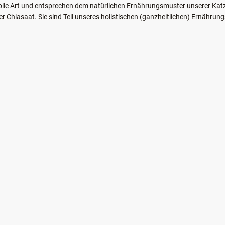
Fleisch direkt zu einer Krokette verarbeitet. So können wir Vortrocknun
später der volle Geschmack des Fleisches in der Krokette. Mit LEONARDO 
enthalten, sondern auch erlesene pflanzliche Zutaten, sind sie hervorrage
lle Art und entsprechen dem natürlichen Ernährungsmuster unserer Katzen
der Chiasaat. Sie sind Teil unseres holistischen (ganzheitlichen) Ernäh