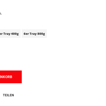
n.
er Tray 400g
6er Tray 800g
ENKORB
TEILEN