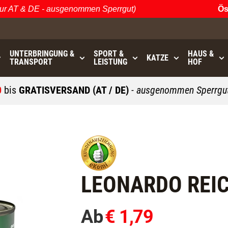
 AT & DE - ausgenommen Sperrgut)
Öster
UNTERBRINGUNG &
SPORT &
HAUS &
KATZE
TRANSPORT
LEISTUNG
HOF
0
bis
GRATISVERSAND (AT / DE)
- ausgenommen Sperrgut
LEONARDO REIC
Ab
€ 1,79