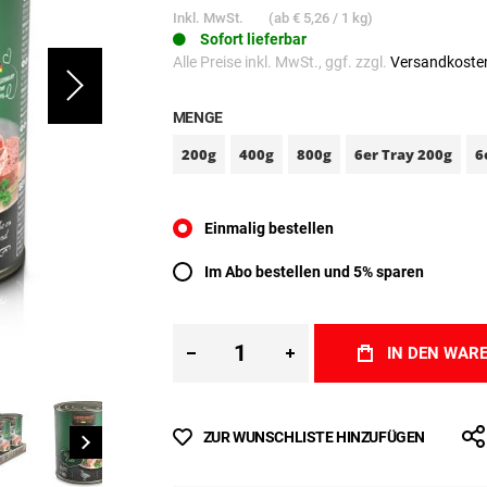
Inkl. MwSt.
(ab
€ 5,26
/ 1 kg)
Sofort lieferbar
Alle Preise inkl. MwSt., ggf. zzgl.
Versandkoste
MENGE
200g
400g
800g
6er Tray 200g
6
Einmalig bestellen
Im Abo bestellen und 5% sparen
IN DEN WAR
ZUR WUNSCHLISTE HINZUFÜGEN