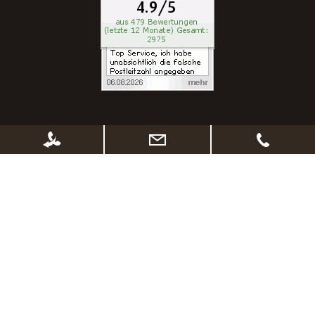
* Alle Preise inkl. gesetzl. Mehrwertsteuer zzgl.
Versandkosten
, wenn nicht
anders beschrieben. Ggf. Anpassung der Preise nach Änderung des
Lieferlandes (Standard Österreich)