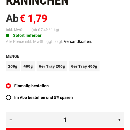
KANINCHEN
Ab
€ 1,79
Inkl. MwSt.
(ab
€ 7,49
/ 1 kg)
Sofort lieferbar
Alle Preise inkl. MwSt., ggf. zzgl.
Versandkosten.
MENGE
200g
400g
6er Tray 200g
6er Tray 400g
Einmalig bestellen
Im Abo bestellen und 5% sparen