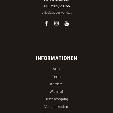
Auswählen:
Verein
Züchter
ANMELDEN
Dogsworld GmbH
Veldnerstrasse 55
A-4120 Neufelden
+43 7282/20766
office(at)dogsworld.at