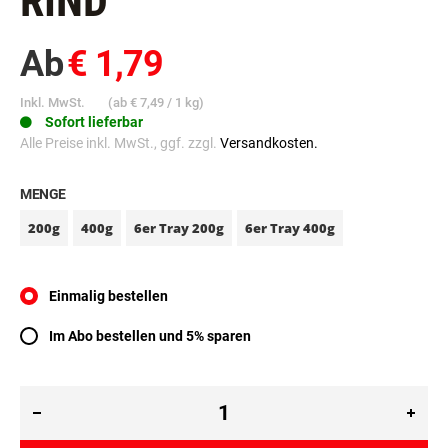
RIND
Ab
€ 1,79
Inkl. MwSt.
(ab
€ 7,49
/ 1 kg)
Sofort lieferbar
Alle Preise inkl. MwSt., ggf. zzgl.
Versandkosten.
MENGE
200g
400g
6er Tray 200g
6er Tray 400g
Einmalig bestellen
Im Abo bestellen und 5% sparen