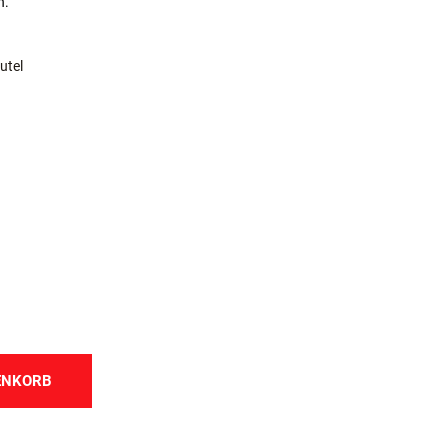
n.
utel
ENKORB