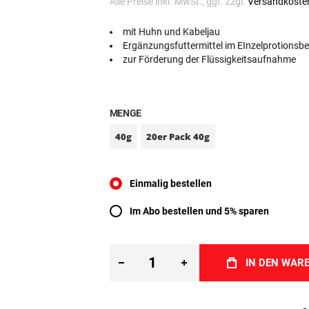
Inkl. MwSt.
Sofort lieferbar
Alle Preise inkl. MwSt., ggf. zzgl.
Versandkoste
mit Huhn und Kabeljau
Ergänzungsfuttermittel im EInzelprotionsbe
zur Förderung der Flüssigkeitsaufnahme
MENGE
40g
20er Pack 40g
Einmalig bestellen
Im Abo bestellen und 5% sparen
IN DEN WAR