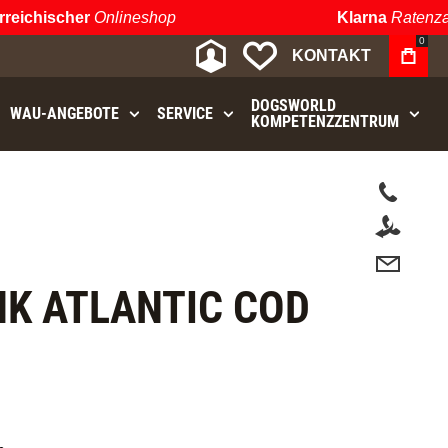
chischer
Onlineshop
Klarna
Ratenzahlu
0
MEIN KONTO
MEINE WUNSCHLIST
KONTAKT
DOGSWORLD
WAU⁠-⁠ANGEBOTE
SERVICE
KOMPETENZZENTRUM
.
K ATLANTIC COD