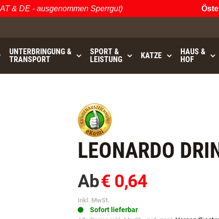
 & DE - ausgenommen Sperrgut)
Österrei
UNTERBRINGUNG &
SPORT &
HAUS &
KATZE
TRANSPORT
LEISTUNG
HOF
0
bis
GRATISVERSAND (AT / DE)
- ausgenommen Sperrgut
LEONARDO DRIN
Ab
€ 0,64