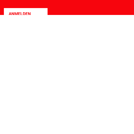
ANMELDEN
HERES
HOPPING
sselung
eiten
 Ort möglich