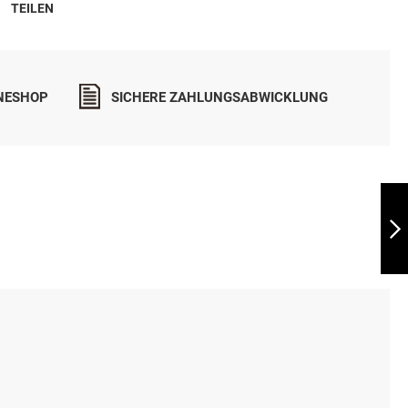
TEILEN
INESHOP
SICHERE ZAHLUNGSABWICKLUNG
LEONARDO DRINK
& CARE BEAUTY
CHICKEN
WEITER