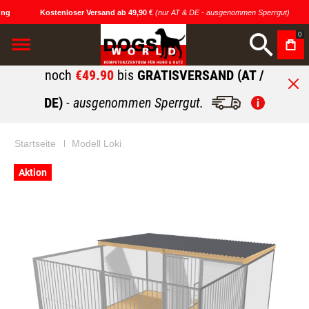
ng
Kostenloser Versand ab 49,90 €
(nur AT & DE - ausgenommen Sperrgut)
0
noch
€49.90
bis
GRATISVERSAND (AT /
DE)
- ausgenommen Sperrgut.
Startseite
Modell Loki
Zum
Zum
Aktion
Ende
Anfang
der
der
Bildgalerie
Bildgalerie
springen
springen