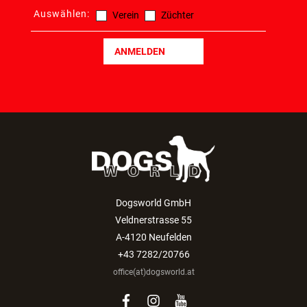
Auswählen:
Verein
Züchter
ANMELDEN
Dogsworld GmbH
Veldnerstrasse 55
A-4120 Neufelden
+43 7282/20766
office(at)dogsworld.at
facebook
instagram
youtube