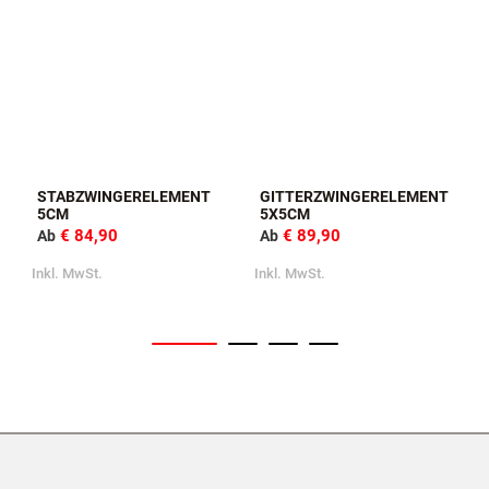
STABZWINGERELEMENT
GITTERZWINGERELEMENT
5CM
5X5CM
€ 84,90
€ 89,90
Ab
Ab
Inkl. MwSt.
Inkl. MwSt.
I