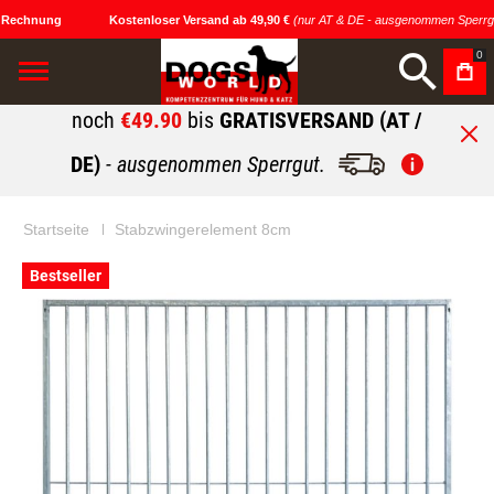
 Rechnung
Kostenloser Versand ab 49,90 €
(nur AT & DE - ausgenommen Sperrgu
0
noch
€49.90
bis
GRATISVERSAND (AT /
DE)
- ausgenommen Sperrgut.
Startseite
Stabzwingerelement 8cm
Zum
Zum
Bestseller
Ende
Anfang
der
der
Bildgalerie
Bildgalerie
springen
springen