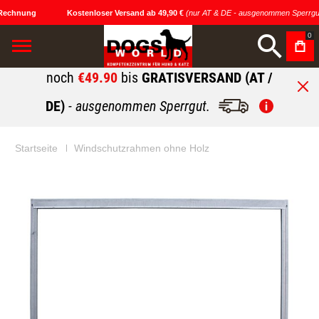
Rechnung
Kostenloser Versand ab 49,90 €
(nur AT & DE - ausgenommen Sperrgut
0
noch
€49.90
bis
GRATISVERSAND (AT /
DE)
- ausgenommen Sperrgut.
Startseite
Windschutzrahmen ohne Holz
Zum
Zum
Ende
Anfang
der
der
Bildgalerie
Bildgalerie
springen
springen