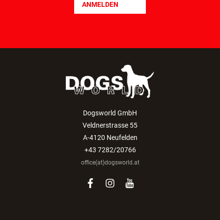
ANMELDEN
Dogsworld GmbH
Veldnerstrasse 55
A-4120 Neufelden
+43 7282/20766
office(at)dogsworld.at
facebook
instagram
youtube