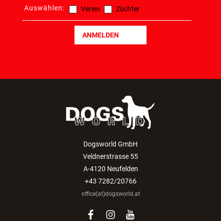
Auswählen:
Verein
Züchter
ANMELDEN
Dogsworld GmbH
Veldnerstrasse 55
A-4120 Neufelden
+43 7282/20766
office(at)dogsworld.at
facebook
instagram
youtube