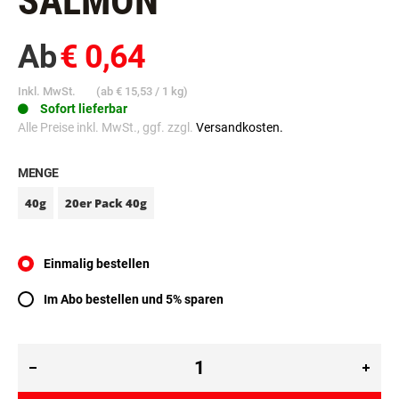
SALMON
Ab
€ 0,64
Inkl. MwSt.
(ab
€ 15,53
/ 1 kg)
Sofort lieferbar
Alle Preise inkl. MwSt., ggf. zzgl.
Versandkosten.
MENGE
40g
20er Pack 40g
Einmalig bestellen
Im Abo bestellen und 5% sparen