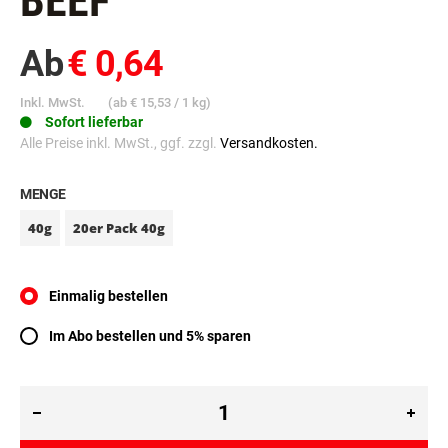
BEEF
Ab
€ 0,64
Inkl. MwSt.
(ab
€ 15,53
/ 1 kg)
Sofort lieferbar
Alle Preise inkl. MwSt., ggf. zzgl.
Versandkosten.
MENGE
40g
20er Pack 40g
Einmalig bestellen
Im Abo bestellen und 5% sparen