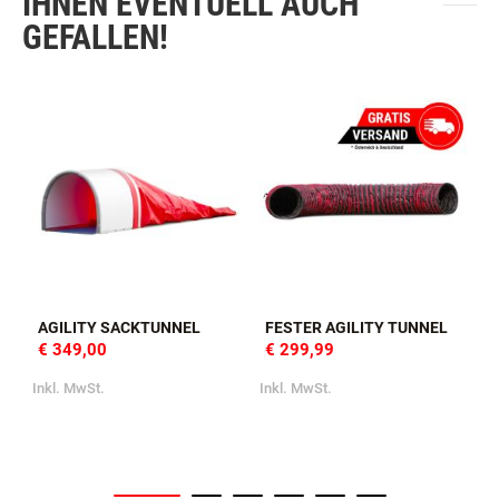
IHNEN EVENTUELL AUCH
GEFALLEN!
AGILITY SACKTUNNEL
FESTER AGILITY TUNNEL
€ 349,00
€ 299,99
Inkl. MwSt.
Inkl. MwSt.
I