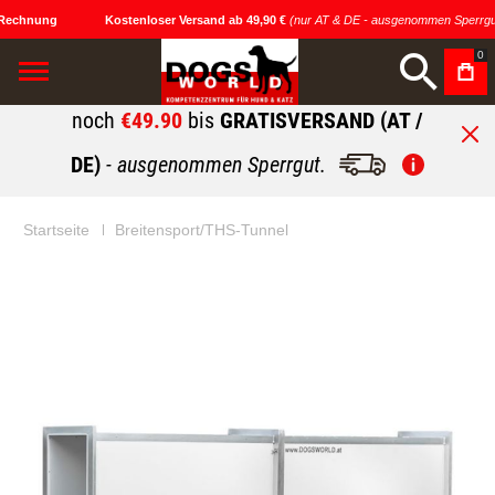
Rechnung
Kostenloser Versand ab 49,90 €
(nur AT & DE - ausgenommen Sperrgut
0
noch
€49.90
bis
GRATISVERSAND (AT /
DE)
- ausgenommen Sperrgut.
Startseite
Breitensport/THS-Tunnel
Zum
Zum
Ende
Anfang
der
der
Bildgalerie
Bildgalerie
springen
springen