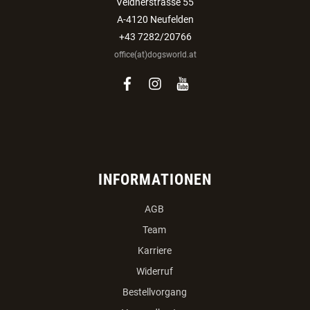
Veldnerstrasse 55
A-4120 Neufelden
+43 7282/20766
office(at)dogsworld.at
facebook
instagram
youtube
INFORMATIONEN
AGB
Team
Karriere
Widerruf
Bestellvorgang