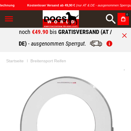
Rechnung
Kostenloser Versand ab 49,90 €
(nur AT & DE - ausgenommen Sperrgut
0
noch
€49.90
bis
GRATISVERSAND (AT /
DE)
- ausgenommen Sperrgut.
Startseite
Breitensport Reifen
Zum
Zum
Ende
Anfang
der
der
Bildgalerie
Bildgalerie
springen
springen