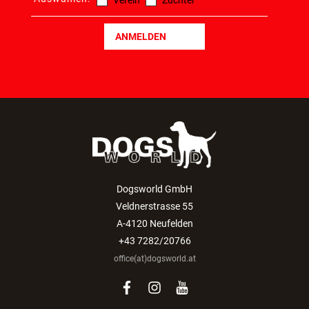
Verein
Züchter
ANMELDEN
Dogsworld GmbH
Veldnerstrasse 55
A-4120 Neufelden
+43 7282/20766
office(at)dogsworld.at
facebook
instagram
youtube