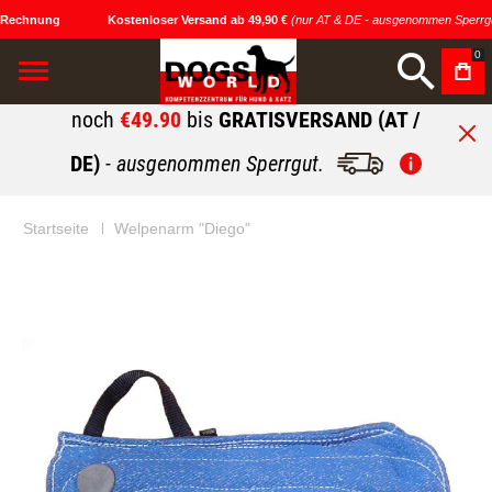
 Rechnung
Kostenloser Versand ab 49,90 €
(nur AT & DE - ausgenommen Sperrgu
0
noch
€49.90
bis
GRATISVERSAND (AT /
DE)
- ausgenommen Sperrgut.
Startseite
Welpenarm "Diego"
Zum
Zum
Ende
Anfang
der
der
Bildgalerie
Bildgalerie
springen
springen