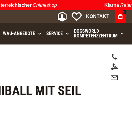
reichischer
Onlineshop
Klarna
Ratenza
0
MEIN KONTO
MEINE WUNSCHLIST
KONTAKT
DOGSWORLD
WAU⁠-⁠ANGEBOTE
SERVICE
KOMPETENZZENTRUM
t.
BALL MIT SEIL