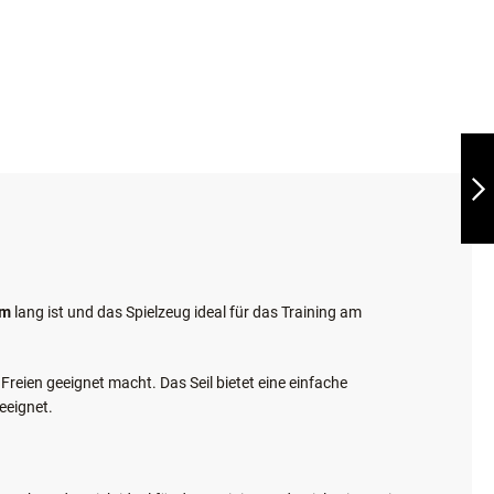
INESHOP
SICHERE ZAHLUNGSABWICKLUNG
TRIXIE®
STRATEGIESPIEL
ROD BOARD
WEITER
cm
lang ist und das Spielzeug ideal für das Training am
Freien geeignet macht. Das Seil bietet eine einfache
eeignet.