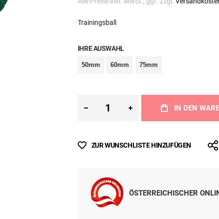
Inkl. MwSt.
Sofort lieferbar
Alle Preise inkl. MwSt., ggf. zzgl.
Versandkoste
Trainingsball
IHRE AUSWAHL
50mm
60mm
75mm
IN DEN WAR
ZUR WUNSCHLISTE HINZUFÜGEN