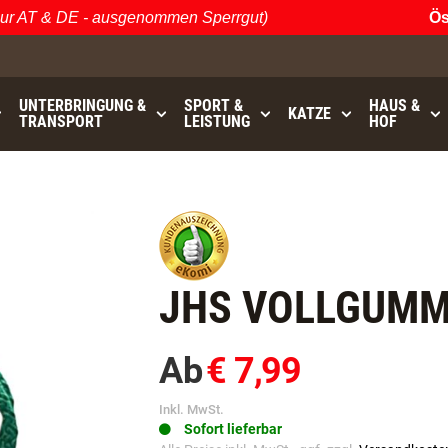
AT & DE - ausgenommen Sperrgut)
Öster
UNTERBRINGUNG &
SPORT &
HAUS &
KATZE
TRANSPORT
LEISTUNG
HOF
bis
GRATISVERSAND (AT / DE)
- ausgenommen Sperrgu
JHS VOLLGUMMI
Ab
€ 7,99