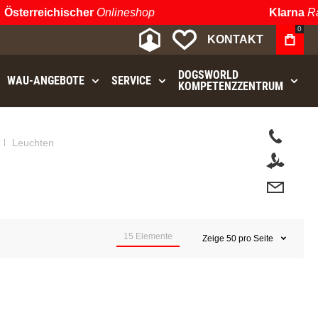
terreichischer
Onlineshop
Klarna
Rate
0
MEIN KONTO
MEINE WUNSCHLIST
KONTAKT
DOGSWORLD
WAU⁠-⁠ANGEBOTE
SERVICE
KOMPETENZZENTRUM
t.
Leuchten
15
Elemente
Zeige
50
pro Seite