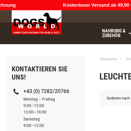
nung
Kostenloser Versand ab 49,90 €
(
NAHRUNG &
ZUBEHÖR
€49.90
noch
Startseite
Un
KONTAKTIEREN SIE
LEUCHT
UNS!
+43 (0) 7282/20766
Sortieren nach
Montag – Freitag
9:00–12:00
13:00–18:00