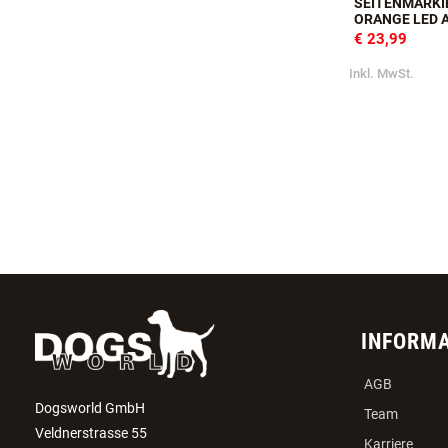
SEITENMARK
ORANGE LED A
€ 23,99
Inkl. MwSt.
INFORM
AGB