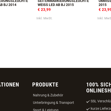
IERUNGSLEUCHTE
SEITENMARKIERUNGSLEUCHTE
UMRISS
B BJ 2014
WEISS LED AB BJ 2015
015
€ 23,99
€ 23,9
Inkl. MwSt.
Inkl. MwS
ATIONEN
PRODUKTE
100% SIC
ONLINES
Nahrung & Zubehör