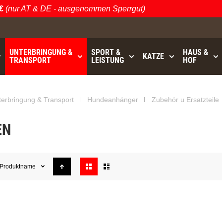
nur AT & DE - ausgenommen Sperrgut)
Ös
UNTERBRINGUNG &
SPORT &
HAUS &
KATZE
TRANSPORT
LEISTUNG
HOF
GRATISVERSAND (AT / DE)
bis
- ausgenommen Sperrgu
terbringung & Transport
Hundeanhänger
Zubehör u Ersatzteile
EN
Anzeigen
Produktname
als