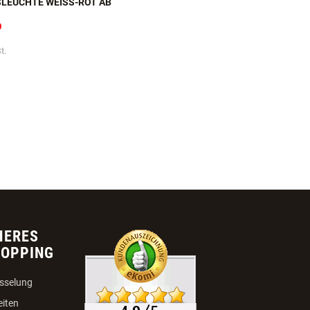
LEUCHTE WEISS-ROT AB 2
9
t.
HERES
HOPPING