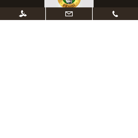
* Alle Preise inkl. gesetzl. Mehrwertsteuer zzgl.
Versandkosten
, wenn nicht
anders beschrieben. Ggf. Anpassung der Preise nach Änderung des