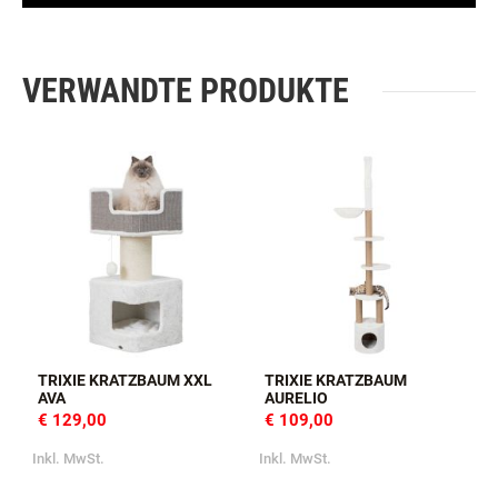
VERWANDTE PRODUKTE
TRIXIE KRATZBAUM XXL
TRIXIE KRATZBAUM
AVA
AURELIO
€ 129,00
€ 109,00
Inkl. MwSt.
Inkl. MwSt.
I