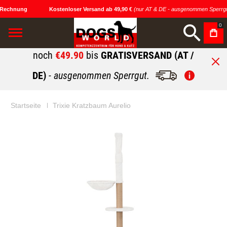
 Rechnung
Kostenloser Versand ab 49,90 €
(nur AT & DE - ausgenommen Sperrgu
0
noch
€49.90
bis
GRATISVERSAND (AT /
DE)
- ausgenommen Sperrgut.
Startseite
Trixie Kratzbaum Aurelio
Zum
Zum
Ende
Anfang
der
der
Bildgalerie
Bildgalerie
springen
springen