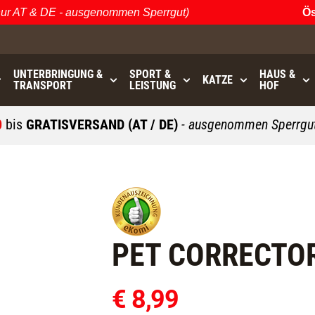
 AT & DE - ausgenommen Sperrgut)
Öster
UNTERBRINGUNG &
SPORT &
HAUS &
KATZE
TRANSPORT
LEISTUNG
HOF
0
bis
GRATISVERSAND (AT / DE)
- ausgenommen Sperrgut
PET CORRECTO
€ 8,99