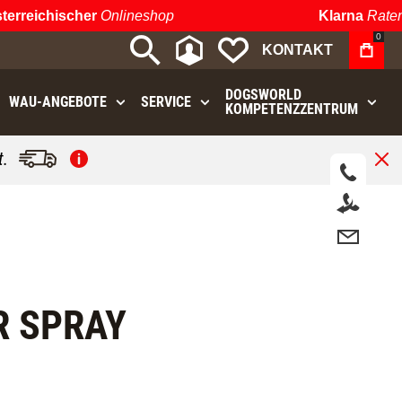
reichischer
Onlineshop
Klarna
Ratenza
0
MEIN KONTO
MEINE WUNSCHLIST
KONTAKT
DOGSWORLD
WAU⁠-⁠ANGEBOTE
SERVICE
KOMPETENZZENTRUM
.
R SPRAY