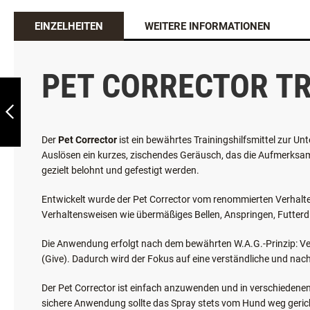
EINZELHEITEN
WEITERE INFORMATIONEN
PET CORRECTOR T
PETSAFE CLIK-R™
TRAINING TOOL
KLICKER
Der
Pet Corrector
ist ein bewährtes Trainingshilfsmittel zur 
ZURÜCK
Auslösen ein kurzes, zischendes Geräusch, das die Aufmerksam
gezielt belohnt und gefestigt werden.
Entwickelt wurde der Pet Corrector vom renommierten Verhal
Verhaltensweisen wie übermäßiges Bellen, Anspringen, Futter
Die Anwendung erfolgt nach dem bewährten W.A.G.-Prinzip: V
(Give). Dadurch wird der Fokus auf eine verständliche und nac
Der Pet Corrector ist einfach anzuwenden und in verschiedenen 
sichere Anwendung sollte das Spray stets vom Hund weg gerich