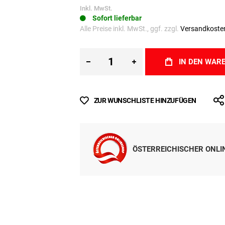
Inkl. MwSt.
Sofort lieferbar
Alle Preise inkl. MwSt., ggf. zzgl.
Versandkoste
IN DEN WAR
ZUR WUNSCHLISTE HINZUFÜGEN
ÖSTERREICHISCHER ONL