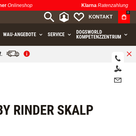
r
Onlineshop
Klarna
Ratenzahlung
0
MEIN KONTO
MEINE WUNSCHLIST
KONTAKT
DOGSWORLD
WAU⁠-⁠ANGEBOTE
SERVICE
KOMPETENZZENTRUM
.
Y RINDER SKALP