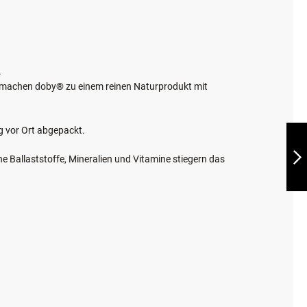
.
n machen doby® zu einem reinen Naturprodukt mit
MEGA PACK DOBY
g vor Ort abgepackt.
TRICKATS FLEISCH
RIND
 Ballaststoffe, Mineralien und Vitamine stiegern das
WEITER