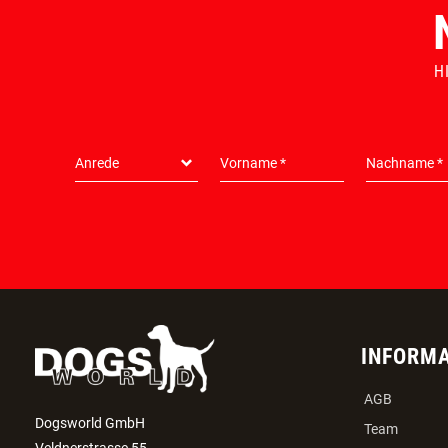
H
INFORM
AGB
Dogsworld GmbH
Team
Veldnerstrasse 55