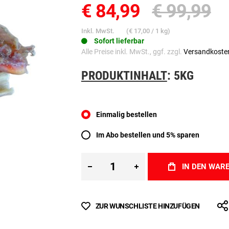
€ 84,99
€ 99,99
Inkl. MwSt.
(
€ 17,00
/ 1 kg)
Sofort lieferbar
Alle Preise inkl. MwSt., ggf. zzgl.
Versandkoste
PRODUKTINHALT
: 5KG
Einmalig bestellen
Im Abo bestellen und 5% sparen
IN DEN WAR
ZUR WUNSCHLISTE HINZUFÜGEN