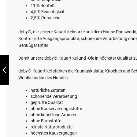
11 % Rohfett
4,5 % Feuchtigkeit
2,5 % Rohasche
doby®, die leckere Kauartikelmarke aus dem Hause Dogsworld, 
Kontrollierte Ausgangsprodukte, schonende Verarbeitung ohn
Genußgarantie!
DOBY® BONE
Damit unsere doby®-Kauartikel und -Öle in höchster Qualität z
KAUKNOCHEN
HIRSCH 1X12CM
doby®-Kauartikel stärken die Kaumuskulatur, Knochen und Sehne
Wohlbefinden des Hundes.
ZURÜCK
natürliche Zutaten
schonende Verarbeitung
geprüfte Qualität
ohne Konservierungsstoffe
ohne künstliche Aromen
ohne Farbstoffe
reinste Naturprodukte
höchstes Kauvergnügen