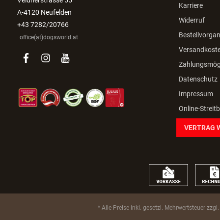
Karriere
A-4120 Neufelden
Widerruf
+43 7282/20766
Bestellvorga
office(at)dogsworld.at
Versandkost
facebook
instagram
youtube
Zahlungsmögl
Datenschutz
Impressum
Online-Streit
VERTRAG 
* Alle Preise inkl. gesetzl. Mehrwertsteuer zzgl