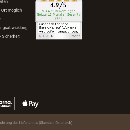
eiten
 Ort möglich
ht
ungsabwicklung
 Sicherheit
derung des Lieferlandes (Standard Österreich)