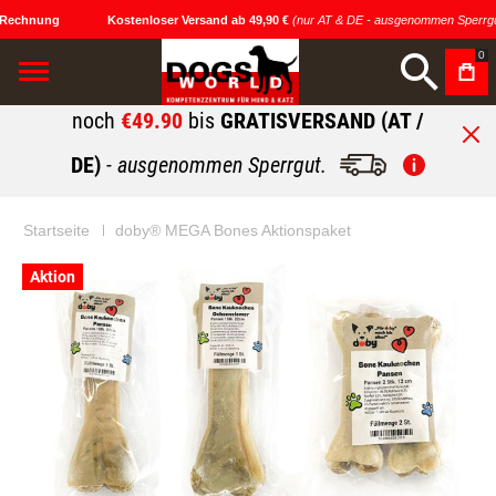
Rechnung
Kostenloser Versand ab 49,90 €
(nur AT & DE - ausgenommen Sperrgut
0
noch
€49.90
bis
GRATISVERSAND (AT /
DE)
- ausgenommen Sperrgut.
Startseite
doby® MEGA Bones Aktionspaket
Zum
Zum
Aktion
Ende
Anfang
der
der
Bildgalerie
Bildgalerie
springen
springen