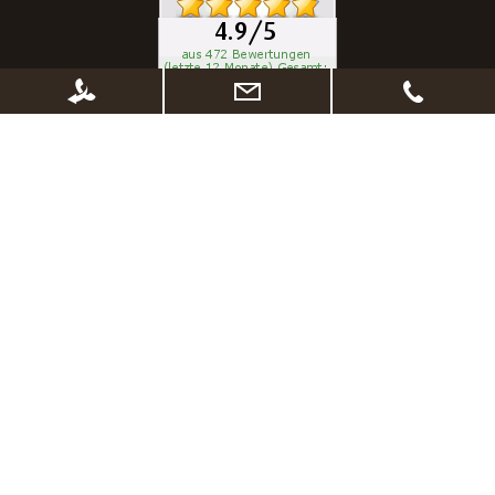
* Alle Preise inkl. gesetzl. Mehrwertsteuer zzgl.
Versandkosten
, wenn nicht
anders beschrieben. Ggf. Anpassung der Preise nach Änderung des
Lieferlandes (Standard Österreich)