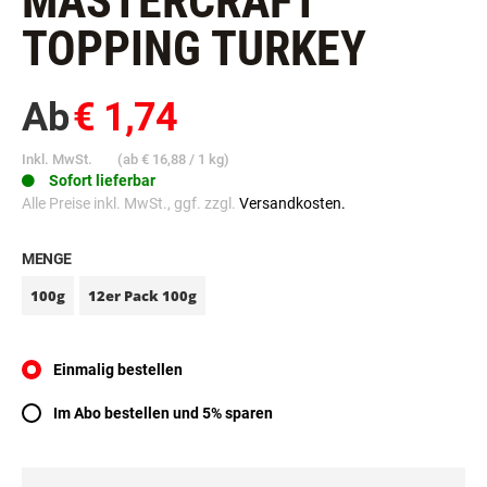
MASTERCRAFT
TOPPING TURKEY
Ab
€ 1,74
Inkl. MwSt.
(ab
€ 16,88
/ 1 kg)
Sofort lieferbar
Alle Preise inkl. MwSt., ggf. zzgl.
Versandkosten.
MENGE
100g
12er Pack 100g
Einmalig bestellen
Im Abo bestellen und 5% sparen